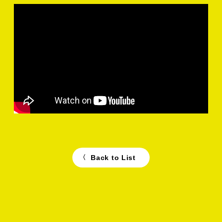
MUSIC
Blu-ray&DVD
GOODS
MOVIE
VISUAL
Back to List
SPECIAL