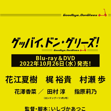
Blu-ray＆DVD
2022年10月26日（水）発売！
花江夏樹
梶 裕貴
村瀬 歩
花澤香菜 ／
田村 淳
指原莉乃
（ロンドンブーツ1号2号）
監督・脚本：いしづかあつこ