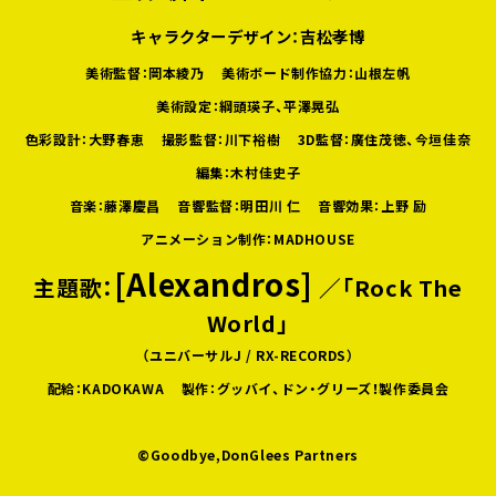
キャラクターデザイン：吉松孝博
美術監督：岡本綾乃
美術ボード制作協力：山根左帆
美術設定：綱頭瑛子、平澤晃弘
色彩設計：大野春恵
撮影監督：川下裕樹
3D監督：廣住茂徳、今垣佳奈
編集：木村佳史子
音楽：藤澤慶昌
音響監督：明田川 仁
音響効果：上野 励
アニメーション制作：MADHOUSE
[Alexandros]
主題歌：
／「Rock The
World」
（ユニバーサルJ / RX-RECORDS）
配給：KADOKAWA
製作：グッバイ、ドン・グリーズ！製作委員会
©Goodbye,DonGlees Partners