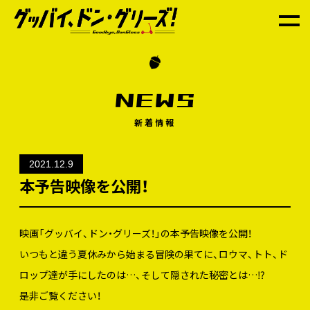
INTRODUCTION
STORY
NEWS
CHARACTER&CAST
新着情報
STAFF
2021.12.9
本予告映像を公開！
STREAMING
映画「グッバイ、ドン・グリーズ！」の本予告映像を公開！
TICKET
いつもと違う夏休みから始まる冒険の果てに、ロウマ、トト、ド
ロップ達が手にしたのは…、そして隠された秘密とは…⁉
THEATER
是非ご覧ください！